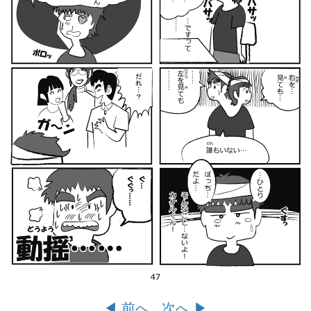
◀︎ 前へ
次へ ▶︎