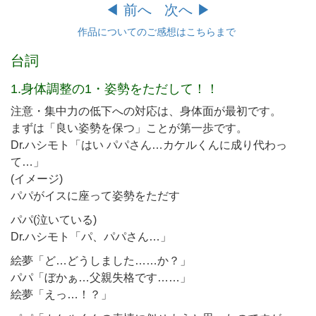
◀︎ 前へ
次へ ▶︎
作品についてのご感想はこちらまで
台詞
1.身体調整の1・姿勢をただして！！
注意・集中力の低下への対応は、身体面が最初です。
まずは「良い姿勢を保つ」ことが第一歩です。
Dr.ハシモト「はい パパさん…カケルくんに成り代わっ
て…」
(イメージ)
パパがイスに座って姿勢をただす
パパ(泣いている)
Dr.ハシモト「パ、パパさん…」
絵夢「ど…どうしました……か？」
パパ「ぼかぁ…父親失格です……」
絵夢「えっ…！？」