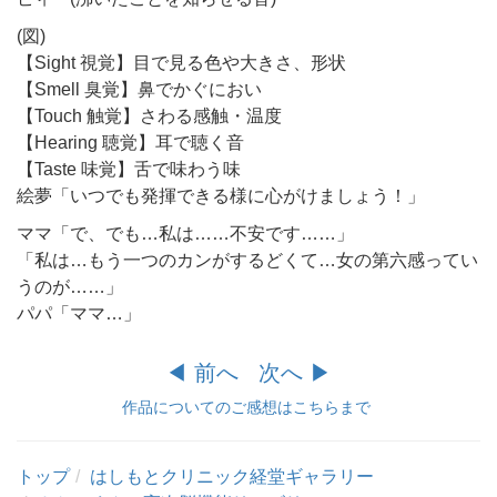
(図)
【Sight 視覚】目で見る色や大きさ、形状
【Smell 臭覚】鼻でかぐにおい
【Touch 触覚】さわる感触・温度
【Hearing 聴覚】耳で聴く音
【Taste 味覚】舌で味わう味
絵夢「いつでも発揮できる様に心がけましょう！」
ママ「で、でも…私は……不安です……」
「私は…もう一つのカンがするどくて…女の第六感ってい
うのが……」
パパ「ママ…」
◀︎ 前へ
次へ ▶︎
作品についてのご感想はこちらまで
トップ
はしもとクリニック経堂ギャラリー