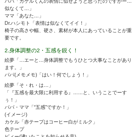
パパ「カケルくんの表情に似せようと思ったのですがー…
似なくて…」
ママ「あなた…」
Dr.ハシモト「表情は似なくてイイ！」
椅子の高さや幅、硬さ、素材が本人にあっていることが重
要です。
2.身体調整の2・五感を鋭く！
絵夢「…エーと…身体調整でもうひとつ大事なことがあり
ます。」
パパ(メモメモ)「はい！何でしょう！」
絵夢「そ・れ・は…」
「『五感を最大限に利用する』……と、いうことでーす
ぅ！」
パパ・ママ「“五感”ですか！」
(イメージ)
カケル「赤テープはコーヒー白がミルク」
色テープ
ピィー(沸いたことを知らせる音)