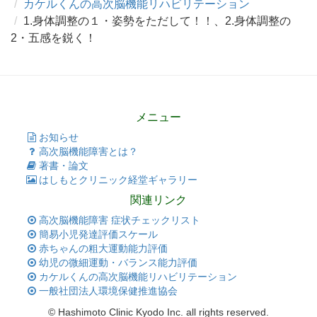
カケルくんの高次脳機能リハビリテーション
1.身体調整の１・姿勢をただして！！、2.身体調整の
2・五感を鋭く！
メニュー
お知らせ
高次脳機能障害とは？
著書・論文
はしもとクリニック経堂ギャラリー
関連リンク
高次脳機能障害 症状チェックリスト
簡易小児発達評価スケール
赤ちゃんの粗大運動能力評価
幼児の微細運動・バランス能力評価
カケルくんの高次脳機能リハビリテーション
一般社団法人環境保健推進協会
© Hashimoto Clinic Kyodo Inc. all rights reserved.