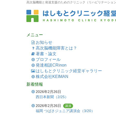
高次脳機能と発達支援のためのクリニック（リハビリテーション科
メニュー
お知らせ
高次脳機能障害とは？
著書・論文
プロフィール
発達相談CRinon
はしもとクリニック経堂ギャラリー
株式会社KEIMAN
新着情報
2026年2月26日
西日本新聞（2/25）
2026年2月26日
講演
福岡 つばさジュニア講演会（3/20）