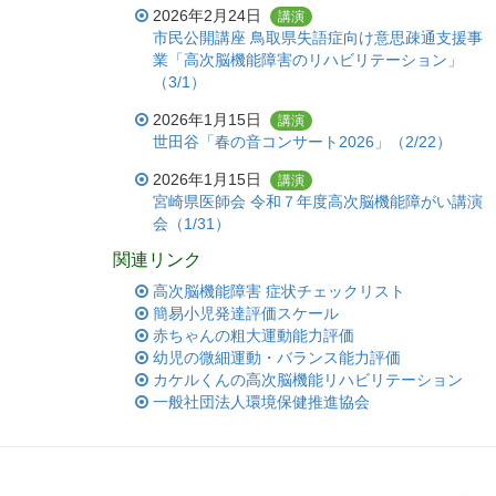
2026年2月24日
講演
市民公開講座 鳥取県失語症向け意思疎通支援事
業「高次脳機能障害のリハビリテーション」
（3/1）
2026年1月15日
講演
世田谷「春の音コンサート2026」（2/22）
2026年1月15日
講演
宮崎県医師会 令和７年度高次脳機能障がい講演
会（1/31）
関連リンク
高次脳機能障害 症状チェックリスト
簡易小児発達評価スケール
赤ちゃんの粗大運動能力評価
幼児の微細運動・バランス能力評価
カケルくんの高次脳機能リハビリテーション
一般社団法人環境保健推進協会