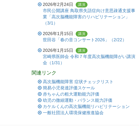
2026年2月24日
講演
市民公開講座 鳥取県失語症向け意思疎通支援事
業「高次脳機能障害のリハビリテーション」
（3/1）
2026年1月15日
講演
世田谷「春の音コンサート2026」（2/22）
2026年1月15日
講演
宮崎県医師会 令和７年度高次脳機能障がい講演
会（1/31）
関連リンク
高次脳機能障害 症状チェックリスト
簡易小児発達評価スケール
赤ちゃんの粗大運動能力評価
幼児の微細運動・バランス能力評価
カケルくんの高次脳機能リハビリテーション
一般社団法人環境保健推進協会