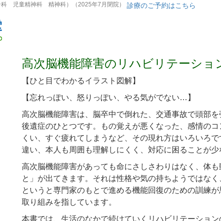
 児童精神科 精神科）（2025年7月閉院）
診療のご予約はこちら
高次脳機能障害のリハビリテーショ
【ひと目でわかるイラスト図解】
【忘れっぽい、怒りっぽい、やる気がでない…】
高次脳機能障害は、脳卒中で倒れた、交通事故で頭部を
後遺症のひとつです。もの覚えが悪くなった、感情のコ
くい、すぐ疲れてしまうなど、その現れ方はいろいろで
違い、本人も周囲も理解しにくく、対応に困ることが少
高次脳機能障害があっても命にさしさわりはなく、体も
と」が出てきます。それは性格や気の持ちようではなく
というと専門家のもとで進める機能回復のための訓練が
取り組みを指しています。
本書では、生活のなかで続けていくリハビリテーション