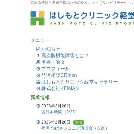
高次脳機能と発達支援のためのクリニック（リハビリテーション科
メニュー
お知らせ
高次脳機能障害とは？
著書・論文
プロフィール
発達相談CRinon
はしもとクリニック経堂ギャラリー
株式会社KEIMAN
新着情報
2026年2月26日
西日本新聞（2/25）
2026年2月26日
講演
福岡 つばさジュニア講演会（3/20）