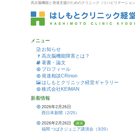
高次脳機能と発達支援のためのクリニック（リハビリテーション科
メニュー
お知らせ
高次脳機能障害とは？
著書・論文
プロフィール
発達相談CRinon
はしもとクリニック経堂ギャラリー
株式会社KEIMAN
新着情報
2026年2月26日
西日本新聞（2/25）
2026年2月26日
講演
福岡 つばさジュニア講演会（3/20）