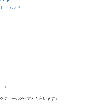
へ ▶︎
はこちらまで
す！」
タクティール®ケアとも言います」