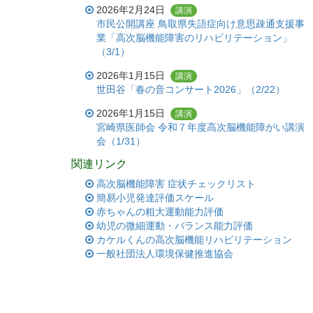
2026年2月24日
講演
市民公開講座 鳥取県失語症向け意思疎通支援事
業「高次脳機能障害のリハビリテーション」
（3/1）
2026年1月15日
講演
世田谷「春の音コンサート2026」（2/22）
2026年1月15日
講演
宮崎県医師会 令和７年度高次脳機能障がい講演
会（1/31）
関連リンク
高次脳機能障害 症状チェックリスト
簡易小児発達評価スケール
赤ちゃんの粗大運動能力評価
幼児の微細運動・バランス能力評価
カケルくんの高次脳機能リハビリテーション
一般社団法人環境保健推進協会