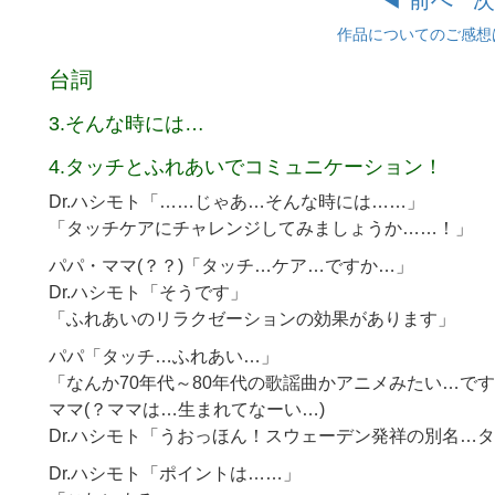
◀︎ 前へ
次
作品についてのご感想
台詞
3.そんな時には…
4.タッチとふれあいでコミュニケーション！
Dr.ハシモト「……じゃあ…そんな時には……」
「タッチケアにチャレンジしてみましょうか……！」
パパ・ママ(？？)「タッチ…ケア…ですか…」
Dr.ハシモト「そうです」
「ふれあいのリラクゼーションの効果があります」
パパ「タッチ…ふれあい…」
「なんか70年代～80年代の歌謡曲かアニメみたい…で
ママ(？ママは…生まれてなーい…)
Dr.ハシモト「うおっほん！スウェーデン発祥の別名…
Dr.ハシモト「ポイントは……」